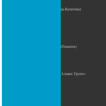
ул. Матросова, 2 (Правда-Кулатова)
0 508 335 335
0 999 335 335
0 312 88 88 73
0 700 781 560
0 700 800 629
…………………………
ул. Льва Толстого 25А (Пишпек)
0 705 55 02 05
0 700 09 00 01
КОНТАКТЫ
ОсОО «Торговый Дом Альянс Групп»
Адрес: г. Бишкек,
ул. Матросова, 2
Телефоны:
0 507 335 335
0 508 335 335
0 509 335 335