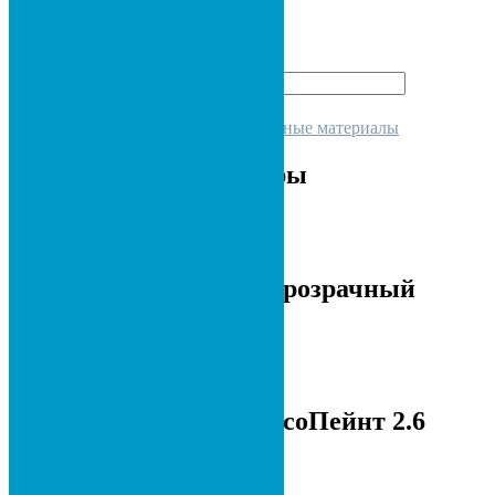
1 200
сом
ведро Казакстан
Количество
В корзину
Категория:
Лакокрасочные материалы
Похожие товары
В корзину
Силикон прозрачный
250
сом
В корзину
Эмаль ГипсоПейнт 2.6
330
сом