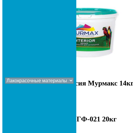
В корзину
Водоэмульсия Мурмакс 14к
800
сом
В корзину
Грунтовка ГФ-021 20кг
2 100
сом