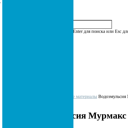
Нажмите Enter для поиска или Esc дл
0
ГЛАВНАЯ
О НАС
МАГАЗИН
Скачать прайс
КОНТАКТЫ
Главная
Лакокрасочные материалы
Водоэмульсия 
Водоэмульсия Мурмакс