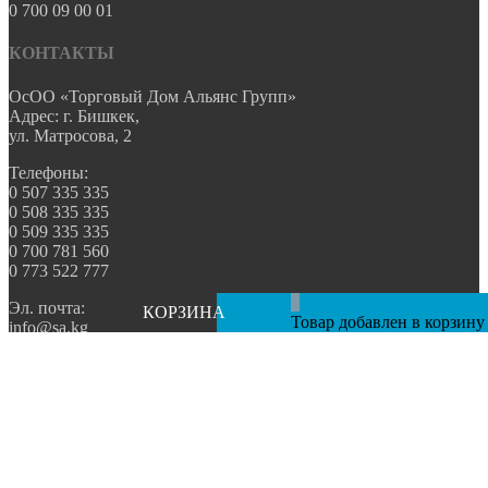
0 700 09 00 01
КОНТАКТЫ
ОсОО «Торговый Дом Альянс Групп»
Адрес: г. Бишкек,
ул. Матросова, 2
Телефоны:
0 507 335 335
0 508 335 335
0 509 335 335
0 700 781 560
0 773 522 777
0
Эл. почта:
КОРЗИНА
Товар добавлен в корзину
info@sa.kg
Разработано и поддерживается
компанией MOORE STUDIO
Главная