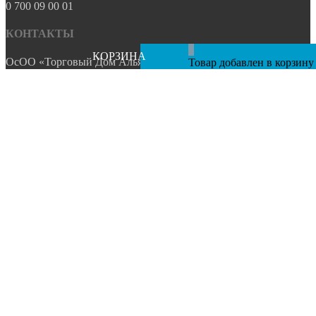
0 700 09 00 01
КОНТАКТЫ
0
КОРЗИНА
ОсОО «Торговый Дом Альянс Групп»
Товар добавлен в корзину
Адрес: г. Бишкек,
ул. Матросова, 2
Телефоны:
0 507 335 335
0 508 335 335
0 509 335 335
0 700 781 560
0 773 522 777
Эл. почта:
info@sa.kg
Разработано и поддерживается
компанией MOORE STUDIO
Главная
О нас
Магазин