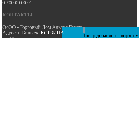
0 700 09 00 01
КОНТАКТЫ
ОсОО «Торговый Дом Альянс Групп»
0
Адрес: г. Бишкек,
КОРЗИНА
Товар добавлен в корзину
ул. Матросова, 2
Телефоны:
0 507 335 335
0 508 335 335
0 509 335 335
0 700 781 560
0 773 522 777
Эл. почта:
info@sa.kg
Разработано и поддерживается
компанией MOORE STUDIO
Главная