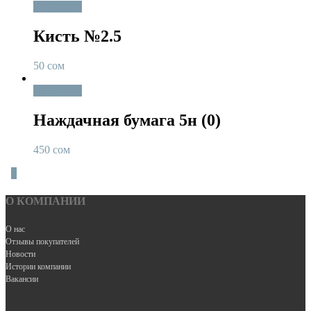
В корзину
Кисть №2.5
50
сом
В корзину
Наждачная бумага 5н (0)
450
сом
0
О КОМПАНИИ
О нас
Отзывы покупателей
Новости
Истории компании
Вакансии