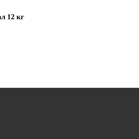
л 12 кг