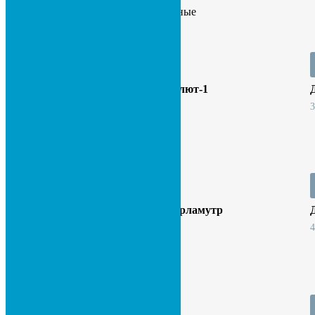
Входные и межкомнатные
В корзину
Двери Дуб Эдисон Салют-1
3 500
сом
В корзину
Двери Д1 Сатинат Перламутр
4 500
сом
В корзину