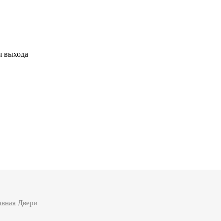
я выхода
авная
Двери