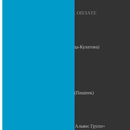
Способы оплаты
МЫ ПРИНИМАЕМ К ОПЛАТЕ
Филиалы
ул. Матросова, 2 (Правда-Кулатова)
0 508 335 335
0 999 335 335
0 312 88 88 73
0 700 781 560
0 700 800 629
…………………………
ул. Льва Толстого 25А (Пишпек)
0 705 55 02 05
0 700 09 00 01
КОНТАКТЫ
ОсОО «Торговый Дом Альянс Групп»