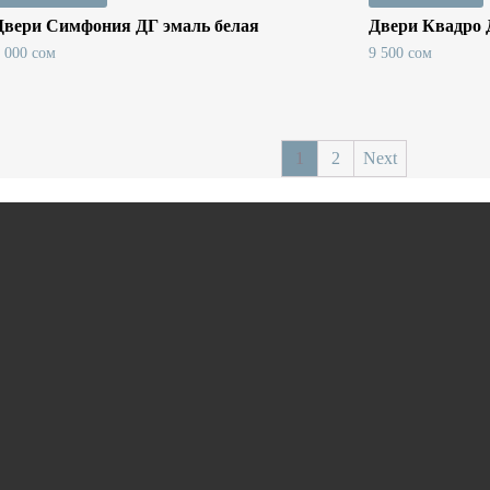
Двери Симфония ДГ эмаль белая
Двери Квадро 
8 000
сом
9 500
сом
1
2
Next