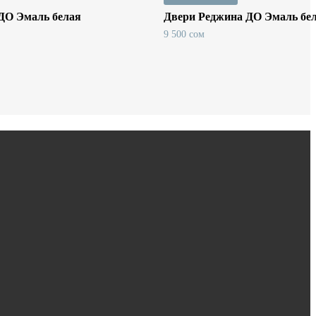
ДО Эмаль белая
Двери Реджина ДО Эмаль бе
9 500
сом