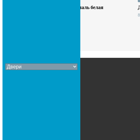
Двери Реджина ДГ Эмаль белая
8 000
сом
О КОМПАНИИ
О нас
Отзывы покупателей
Новости
Истории компании
Вакансии
ПОКУПАТЕЛЯМ
Акции
Скидки