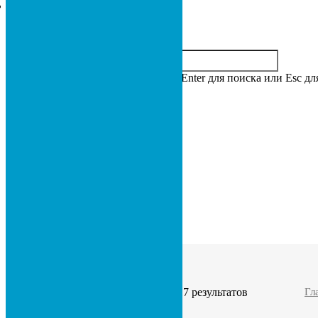
Нажмите Enter для поиска или Esc дл
0
ГЛАВНАЯ
О НАС
МАГАЗИН
Скачать прайс
КОНТАКТЫ
Двери
Отображение 1–12 из 17 результатов
Гл